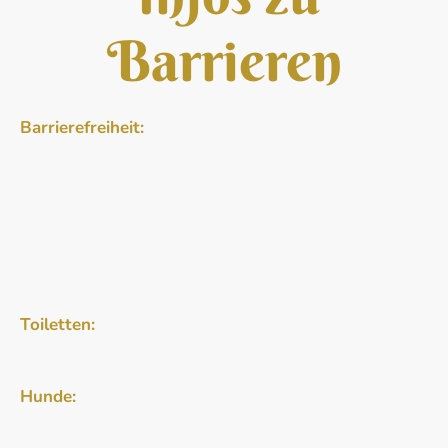
Barrieren
Barrierefreiheit:
Unser Laden ist grundsätzlich ebenerdig erreichbar.
Am Eingang befinden sich zwei Schwellen von etwa
2 und 7 Zentimetern. Die Tür ist 106 Zentimenter
breit. Für viele Rollstühle, Kinderwagen oder
Rollatoren ist der Zugang daher problemlos möglich.
Wenn du Unterstützung brauchst, helfen wir gerne
weiter.
Toiletten:
Eine öffentliche Toilette findest du in ca. 5 Minuten
Entfernung in der Blasiistraße.
Hunde:
Wir lieben eure tierischen Begleiter! Bringt sie gern
mit. Unsere kleine Havaneser-Hündin Suri freut sich